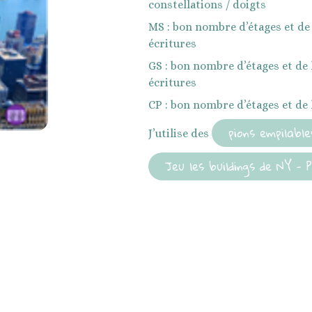
constellations / doigts
nés
MS : bon nombre d’étages et de 
écritures
GS : bon nombre d’étages et de l
écritures
CP : bon nombre d’étages et de l
pions empilable
J’utilise des
Jeu les buildings de NY - 