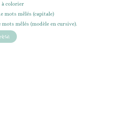
 à colorier
 de mots mêlés (capitale)
de mots mêlés (modèle en cursive).
ésil