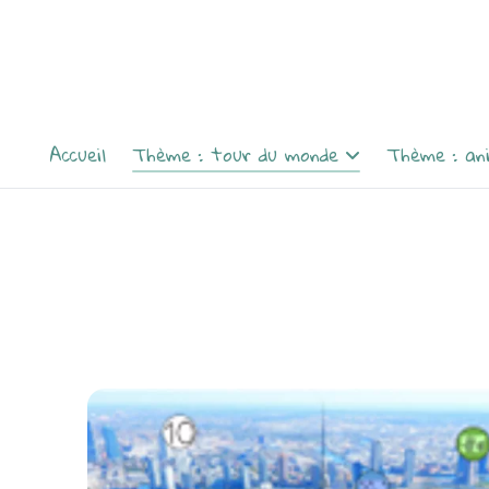
Accueil
Thème : tour du monde
Thème : an
L'Europe : le loup qui explorait
Animaux e
Paris, la tour Eiffel en Italie
souris vont
chat.
L'Amérique : New-York, Brésil,
Alaska
Animaux di
L'Asie : 3 grains de riz, le
Animaux (
petit empereur de Chine, le
je t'aime 
dragon Enoshima, le petit
tortue de 
chacal très malin
P'tites bêt
L'Afrique : mes docs animés
fait des 
pyramides et pharaons, dans
Le loup : 