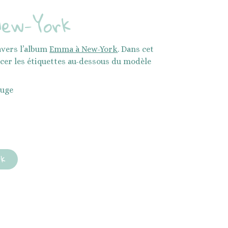
New-York
avers l’album
Emma à New-York
. Dans cet
lacer les étiquettes au-dessous du modèle
ouge
rk