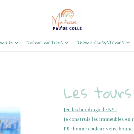
imaux
Thème métiers
Thème écosystèmes
t rentrée : 24
Métiers artistiques :
La forêt- la jungle : il 
 à l'école, Splat le
instruments
orang-outan dans ma
chambre, dans la forêt i
Métiers gourmands : petite
renard
Les tours
sparus : dinosaures
poule rousse, aliments
marins) à protéger :
Métiers de la sécurité :
Bleue, la petite
ateliers pompiers, policiers
l'océan, Pouet
Métiers de l'espace : ateliers
Jeu les buildings de NY :
es : la chenille qui
astronautes, planètes
Je construis les immeubles en r
trous
Métiers autrefois : chevaliers,
PS : bonne couleur voire bonne 
contes traditionnels
rois, reines