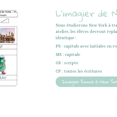
L'imagier de 
Nous étudierons New-York à tr
atelier, les élèves devront rep
identique :
PS : capitale avec initiales en r
MS : capitale
GS : scripte
CP : toutes les écritures
Imagier Emma à New-Yo