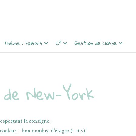
Thème : saisons
CP
Gestion de classe
y a un
Le printemps : dans la mare il
Progressions CP
Programmations et
y a canard
progressions
Alfi
l y a
Le printemps : Trognon et
Temps/ espace
Fichiers lectures Taoki
 de New-York
Pépin
Affichages
Timini
L'hiver : la moufle
Messages clairs
Chaque jour compte
L'automne : la sorcière dans
Comportement
les airs
Jeux-CP
Responsabilités
espectant la consigne :
couleur + bon nombre d’étages (1 et 2) :
Emploi du temps