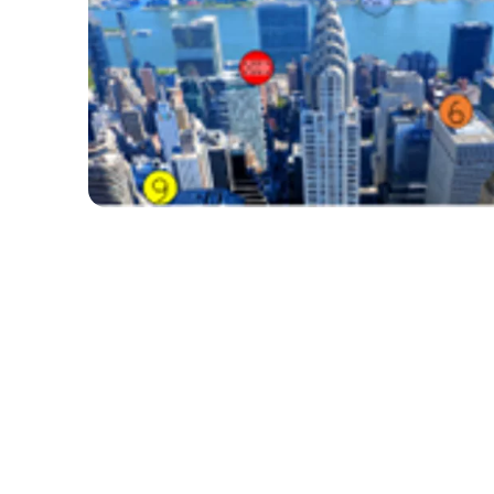
la savane africaine il y a
et détour
girafon, la sieste de moussa.
L'Océanie : Yapa, Kakoulou et
Tikouki découvrent l'Australie,
la petite tortue et l'océan